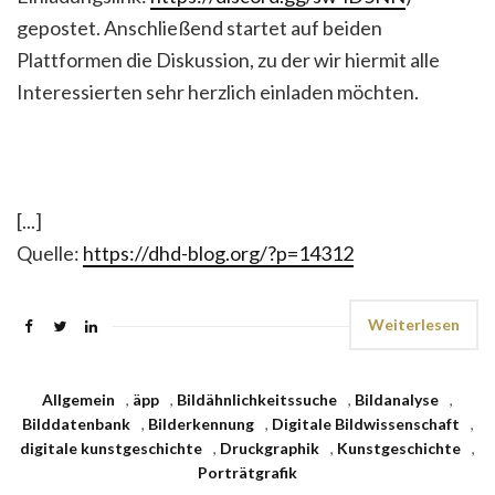
gepostet. Anschließend startet auf beiden
Plattformen die Diskussion, zu der wir hiermit alle
Interessierten sehr herzlich einladen möchten.
[...]
Quelle:
https://dhd-blog.org/?p=14312
Weiterlesen
Allgemein
,
äpp
,
Bildähnlichkeitssuche
,
Bildanalyse
,
Bilddatenbank
,
Bilderkennung
,
Digitale Bildwissenschaft
,
digitale kunstgeschichte
,
Druckgraphik
,
Kunstgeschichte
,
Porträtgrafik