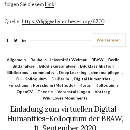
folgen Sie diesem
Link
!
Quelle:
https://digigw.hypotheses.org/6700
Weiterlesen
Allgemein
,
Bauhaus-Universität Weimar
,
BBAW
,
Berlin
,
Bildanalyse
,
Bilddiskursanalyse
,
Bildklassifikation
,
Bildkorpus
,
community
,
Deep Learning
,
denkmalpflege
,
DH-Kolloquium
,
DHBerlin
,
Digital Humanities
,
Forschung
,
Forschung (Methode)
,
Keras
,
Kolloquium
,
OpenCV
,
Theorie
,
Veranstaltungen
,
Vortrag
,
Wiki Loves Monuments
Einladung zum virtuellen Digital-
Humanities-Kolloquium der BBAW,
11. September 2020