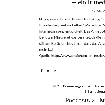
— ein trimed
12. Mai 
http://www.chronikderwende.de Aufg Gr
Brandenburg entwickelten 163-teiligen 
Internetpräsenz entwickelt. Das Angebot 
Benutzerführung etwas veraltet, da die i
stiften. Berücksichtigt man, dass das An
mehr […]
Quelle:
http://www.einsichten-online.d
BRD
,
Erinnerungskultur
,
Heter
internationa
Podcasts zu E