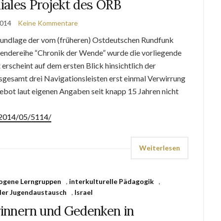
iales Projekt des ORB
2014
Keine Kommentare
undlage der vom (früheren) Ostdeutschen Rundfunk
Sendereihe “Chronik der Wende” wurde die vorliegende
erscheint auf dem ersten Blick hinsichtlich der
nsgesamt drei Navigationsleisten erst einmal Verwirrung
gebot laut eigenen Angaben seit knapp 15 Jahren nicht
e/2014/05/5114/
Weiterlesen
ogene Lerngruppen
,
interkulturelle Pädagogik
,
ler Jugendaustausch
,
Israel
rinnern und Gedenken in