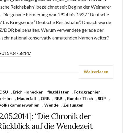
che Reichsbahn” bezeichnet seit Beginn der Weimarer
. Die genaue Firmierung war 1924 bis 1937 “Deutsche
7 bis Kriegsende “Deutsche Reichsbahn”. Danach wurde
SBZ/DDR beibehalten. Warum verwendete gerade der
n sehr nationalkonservativ anmutenden Namen weiter?
e/2015/04/5814/
Weiterlesen
DSU
,
Erich Honecker
,
flugblätter
,
Fotographien
,
k-Hint
,
Mauerfall
,
ORB
,
RBB
,
Runder Tisch
,
SDP
,
Volkskammerwahlen
,
Wende
,
Zeitungen
12.05.2014]: “Die Chronik der
Rückblick auf die Wendezeit