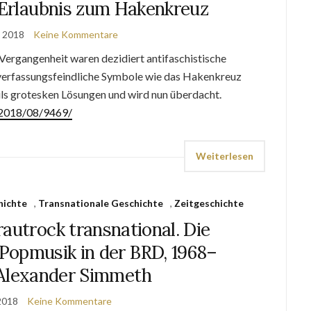
 Erlaubnis zum Hakenkreuz
t 2018
Keine Kommentare
ergangenheit waren dezidiert antifaschistische
 verfassungsfeindliche Symbole wie das Hakenkreuz
eils grotesken Lösungen und wird nun überdacht.
e/2018/08/9469/
Weiterlesen
hichte
,
Transnationale Geschichte
,
Zeitgeschichte
autrock transnational. Die
Popmusik in der BRD, 1968–
 Alexander Simmeth
 2018
Keine Kommentare