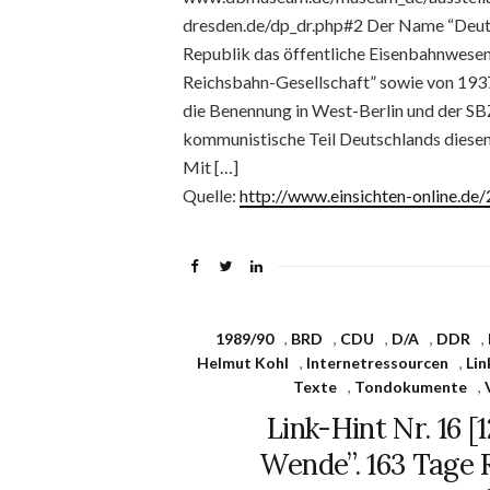
dresden.de/dp_dr.php#2 Der Name “Deuts
Republik das öffentliche Eisenbahnwesen
Reichsbahn-Gesellschaft” sowie von 193
die Benennung in West-Berlin und der 
kommunistische Teil Deutschlands diese
Mit […]
Quelle:
http://www.einsichten-online.d
1989/90
,
BRD
,
CDU
,
D/A
,
DDR
,
Helmut Kohl
,
Internetressourcen
,
Lin
Texte
,
Tondokumente
,
Link-Hint Nr. 16 [
Wende”. 163 Tage 