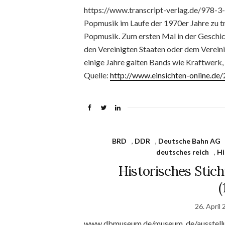
https://www.transcript-verlag.de/978-3
Popmusik im Laufe der 1970er Jahre zu t
Popmusik. Zum ersten Mal in der Geschic
den Vereinigten Staaten oder dem Vereini
einige Jahre galten Bands wie Kraftwerk,
Quelle:
http://www.einsichten-online.d
BRD
,
DDR
,
Deutsche Bahn AG
deutsches reich
,
Hi
Historisches Stic
(
26. April
www.dbmuseum.de/museum_de/ausstellun