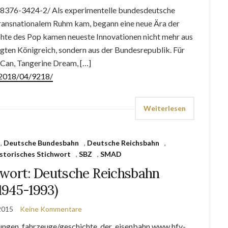
-8376-3424-2/ Als experimentelle bundesdeutsche
ransnationalem Ruhm kam, begann eine neue Ära der
hte des Pop kamen neueste Innovationen nicht mehr aus
gten Königreich, sondern aus der Bundesrepublik. Für
 Can, Tangerine Dream, […]
e/2018/04/9218/
Weiterlesen
,
Deutsche Bundesbahn
,
Deutsche Reichsbahn
,
storisches Stichwort
,
SBZ
,
SMAD
hwort: Deutsche Reichsbahn
1945-1993)
 2015
Keine Kommentare
gen_fahrzeuge/geschichte_der_eisenbahn www.hfv-