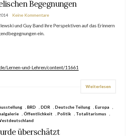
aelischen Begegnungen
2014
Keine Kommentare
lewski und Guy Band ihre Perspektiven auf das Erinnern
ugendbegegnungen ein.
e.de/Lernen-und-Lehren/content/11661
Weiterlesen
Ausstellung
,
BRD
,
DDR
,
Deutsche Teilung
,
Europa
,
algalerie
,
Öffentlichkeit
,
Politik
,
Totalitarismus
,
estdeutschland
urde überschätzt