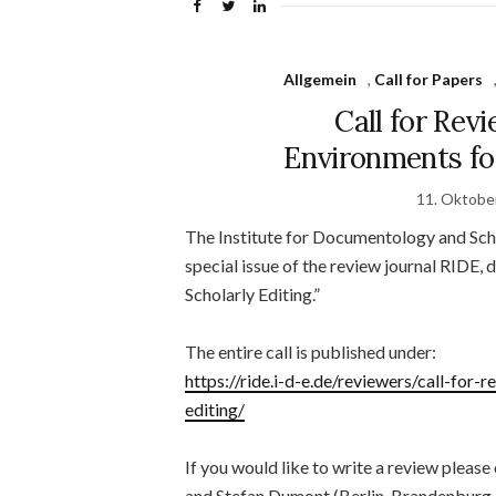
Allgemein
,
Call for Papers
Call for Rev
Environments for
11. Oktobe
The Institute for Documentology and Schola
special issue of the review journal RIDE,
Scholarly Editing.”
The entire call is published under:
https://ride.i-d-e.de/reviewers/call-for-
editing/
If you would like to write a review please
and Stefan Dumont (Berlin-Brandenburg 