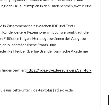
ng der FAIR-Prinzipien in den Blick nehmen, wofür eine
e in Zusammenarbeit zwischen IDE und Text+
en Runde weitere Rezensionen mit Schwerpunkt auf die
len Editionen folgen. Herausgeber:innen der Ausgabe
beide Niedersächsische Staats- und
Frederike Neuber (Berlin-Brandenburgische Akademie
finden Sie hier:
https://ride.i-d-e.de/reviewers/call-for-
e uns bitte unter ride-textplus [at] i-d-e.de.