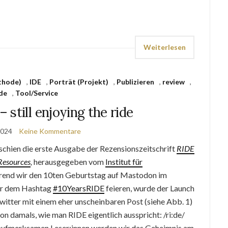
Weiterlesen
thode)
,
IDE
,
Porträt (Projekt)
,
Publizieren
,
review
,
ide
,
Tool/Service
– still enjoying the ride
2024
Keine Kommentare
rschien die erste Ausgabe der Rezensionszeitschrift
RIDE
 Resources
,
herausgegeben vom
Institut für
rend wir den 10ten Geburtstag auf Mastodon im
r dem Hashtag
#10YearsRIDE
feieren, wurde der Launch
 Twitter mit einem eher unscheinbaren Post (siehe Abb. 1)
n damals, wie man RIDE eigentlich ausspricht: /ri:de/
ie aufmerksamen Leser:innen werden wir das Geheimnis am