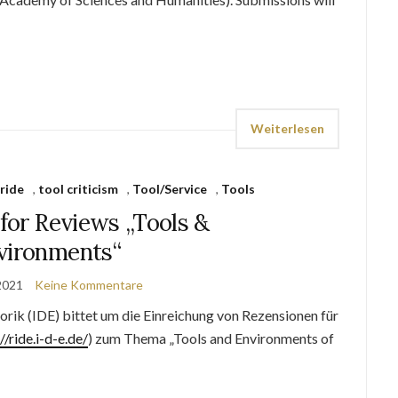
Weiterlesen
,
ride
,
tool criticism
,
Tool/Service
,
Tools
 for Reviews „Tools &
vironments“
 2021
Keine Kommentare
orik (IDE) bittet um die Einreichung von Rezensionen für
//ride.i-d-e.de/
) zum Thema „Tools and Environments of