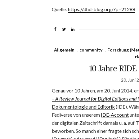
Quelle:
https://dhd-blog.org/?p=21288
Allgemein
,
community
,
Forschung (Me
r
10 Jahre RIDE 
20. Juni 
Genau vor 10 Jahren, am 20. Juni 2014, e
– A Review Journal for Digital Editions and
Dokumentologie und Editorik
(IDE). Wäh
Fediverse von unserem
IDE-Account
unte
der digitalen Zeitschrift damals u. a. auf
beworben. So manch einer fragte sich scho
(Deutsch) oder /raɪd/ (Englisch)? Für d