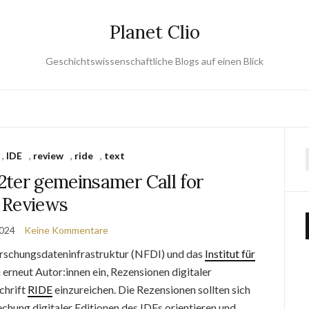
Planet Clio
Geschichtswissenschaftliche Blogs auf einen Blick
,
IDE
,
review
,
ride
,
text
2ter gemeinsamer Call for
Reviews
2024
Keine Kommentare
rschungsdateninfrastruktur (NFDI) und das
Institut für
 erneut Autor:innen ein, Rezensionen digitaler
chrift
RIDE
einzureichen. Die Rezensionen sollten sich
chung digitaler Editionen des IDEs orientieren und