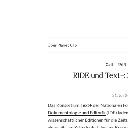
Über Planet Clio
Call
,
FAIR
RIDE und Text+: 
31. Juli 
Das Konsortium
Text+
der Nationalen Fo
Dokumentologie und Editorik
(IDE) laden
wissenschaftlicher Editionen für die Zeits
einerseits am
Kriterienkatalog
zur Bespre