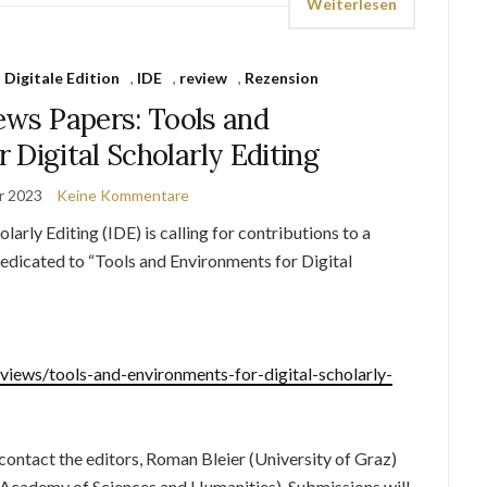
Weiterlesen
,
Digitale Edition
,
IDE
,
review
,
Rezension
iews Papers: Tools and
 Digital Scholarly Editing
r 2023
Keine Kommentare
rly Editing (IDE) is calling for contributions to a
 dedicated to “Tools and Environments for Digital
reviews/tools-and-environments-for-digital-scholarly-
 contact the editors, Roman Bleier (University of Graz)
Academy of Sciences and Humanities). Submissions will