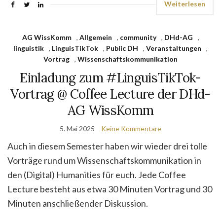
Weiterlesen
AG WissKomm
,
Allgemein
,
community
,
DHd-AG
,
linguistik
,
LinguisTikTok
,
Public DH
,
Veranstaltungen
,
Vortrag
,
Wissenschaftskommunikation
Einladung zum #LinguisTikTok-
Vortrag @ Coffee Lecture der DHd-
AG WissKomm
5. Mai 2025
Keine Kommentare
Auch in diesem Semester haben wir wieder drei tolle
Vorträge rund um Wissenschaftskommunikation in
den (Digital) Humanities für euch. Jede Coffee
Lecture besteht aus etwa 30 Minuten Vortrag und 30
Minuten anschließender Diskussion.