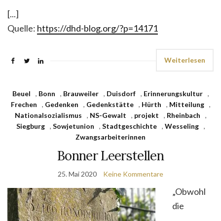
[...]
Quelle:
https://dhd-blog.org/?p=14171
Weiterlesen
Beuel
,
Bonn
,
Brauweiler
,
Duisdorf
,
Erinnerungskultur
,
Frechen
,
Gedenken
,
Gedenkstätte
,
Hürth
,
Mitteilung
,
Nationalsozialismus
,
NS-Gewalt
,
projekt
,
Rheinbach
,
Siegburg
,
Sowjetunion
,
Stadtgeschichte
,
Wesseling
,
Zwangsarbeiterinnen
Bonner Leerstellen
25. Mai 2020
Keine Kommentare
„Obwohl
die