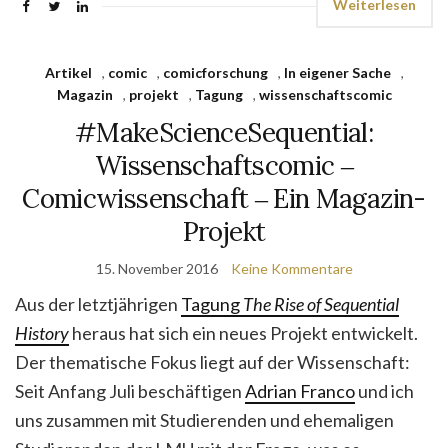
Weiterlesen
Artikel
,
comic
,
comicforschung
,
In eigener Sache
,
Magazin
,
projekt
,
Tagung
,
wissenschaftscomic
#MakeScienceSequential:
Wissenschaftscomic ‒
Comicwissenschaft ‒ Ein Magazin-
Projekt
15. November 2016
Keine Kommentare
Aus der letztjährigen
Tagung
The Rise of Sequential
History
heraus hat sich ein neues Projekt entwickelt.
Der thematische Fokus liegt auf der Wissenschaft:
Seit Anfang Juli beschäftigen
Adrian Franco
und ich
uns zusammen mit Studierenden und ehemaligen