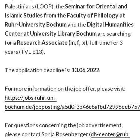
Palestinians (LOOP), the
S
eminar for Oriental and
Islamic Studies from the Faculty of Philology at
Ruhr-University Bochum
and the
Digital Humanities
Center at University Library Bochum
are searching
for a
Research Associate (m, f, x)
, full-time for 3
years (TVL E13).
The application deadline is:
13.06.2022
.
For more information on the job offer, please visit:
https://jobs.ruhr-uni-
bochum.de/jobposting/a5d0f3b46c8afbd72998eeb75
For questions concerning the job advertisement,
please contact Sonja Rosenberger (
dh-center@rub.