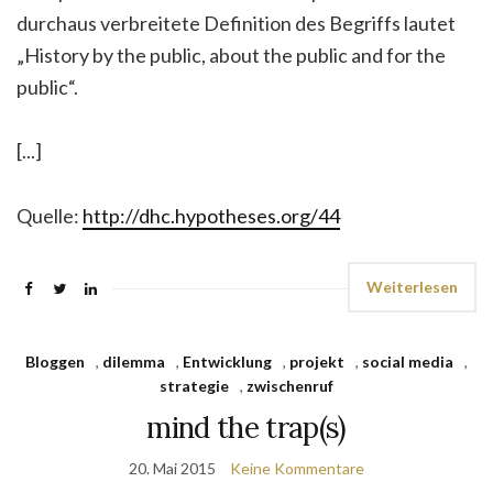
durchaus verbreitete Definition des Begriffs lautet
„History by the public, about the public and for the
public“.
[...]
Quelle:
http://dhc.hypotheses.org/44
Weiterlesen
Bloggen
,
dilemma
,
Entwicklung
,
projekt
,
social media
,
strategie
,
zwischenruf
mind the trap(s)
20. Mai 2015
Keine Kommentare