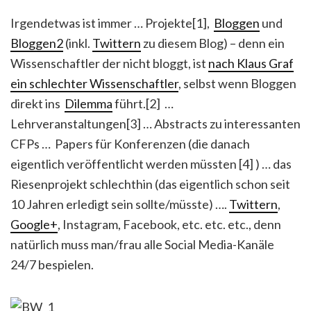
Irgendetwas ist immer … Projekte[1],
Bloggen
und
Bloggen2
(inkl.
Twittern
zu diesem Blog) – denn ein
Wissenschaftler der nicht bloggt, ist
nach Klaus Graf
ein schlechter Wissenschaftler
, selbst wenn Bloggen
direkt ins
Dilemma
führt.[2] …
Lehrveranstaltungen[3] … Abstracts zu interessanten
CFPs … Papers für Konferenzen (die danach
eigentlich veröffentlicht werden müssten [4] ) … das
Riesenprojekt schlechthin (das eigentlich schon seit
10 Jahren erledigt sein sollte/müsste) ….
Twittern
,
Google+
, Instagram, Facebook, etc. etc. etc., denn
natürlich muss man/frau alle Social Media-Kanäle
24/7 bespielen.