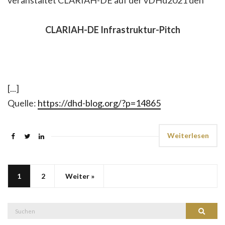
veranstaltet CLARIAH-DE auf der vDHd2021 den
CLARIAH-DE Infrastruktur-Pitch
[...]
Quelle:
https://dhd-blog.org/?p=14865
Weiterlesen
1
2
Weiter »
Suche
Suchen
nach: