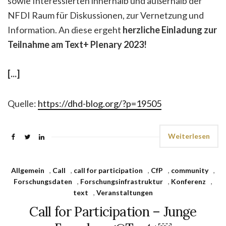
sowie Interessierten innerhalb und außerhalb der
NFDI Raum für Diskussionen, zur Vernetzung und
Information. An diese ergeht
herzliche Einladung zur
Teilnahme am Text+ Plenary 2023!
[...]
Quelle:
https://dhd-blog.org/?p=19505
Weiterlesen
Allgemein
,
Call
,
call for participation
,
CfP
,
community
,
Forschungsdaten
,
Forschungsinfrastruktur
,
Konferenz
,
text
,
Veranstaltungen
Call for Participation – Junge