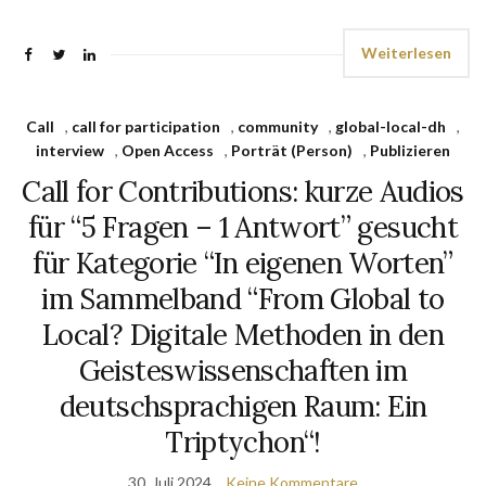
Weiterlesen
Call
,
call for participation
,
community
,
global-local-dh
,
interview
,
Open Access
,
Porträt (Person)
,
Publizieren
Call for Contributions: kurze Audios
für “5 Fragen – 1 Antwort” gesucht
für Kategorie “In eigenen Worten”
im Sammelband “From Global to
Local? Digitale Methoden in den
Geisteswissenschaften im
deutschsprachigen Raum: Ein
Triptychon“!
30. Juli 2024
Keine Kommentare