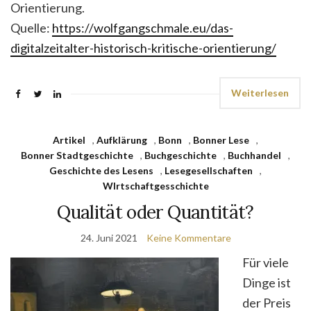
Orientierung.
Quelle:
https://wolfgangschmale.eu/das-
digitalzeitalter-historisch-kritische-orientierung/
Weiterlesen
Artikel
,
Aufklärung
,
Bonn
,
Bonner Lese
,
Bonner Stadtgeschichte
,
Buchgeschichte
,
Buchhandel
,
Geschichte des Lesens
,
Lesegesellschaften
,
WIrtschaftgesschichte
Qualität oder Quantität?
24. Juni 2021
Keine Kommentare
Für viele
Dinge ist
der Preis