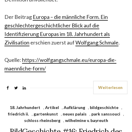
Der Beitrag
Europa – die männliche Form. Ein
geschlechtergeschichtlicher Blick auf die
Identifizierung Europas im 18. Jahrhundert als
Zivilisation
erschien zuerst auf
Wolfgang Schmale
.
Quelle:
https://wolfgangschmale.eu/europa-die-
maennliche-form/
Weiterlesen
18. Jahrhundert
,
Artikel
,
Aufklärung
,
bildgeschichte
,
friedrich ii.
,
gartenkunst
,
neues palais
,
park sanssouci
,
schloss rheinsberg
,
wilhelmine v. bayreuth
BildGeschichte #16: Friedrich des