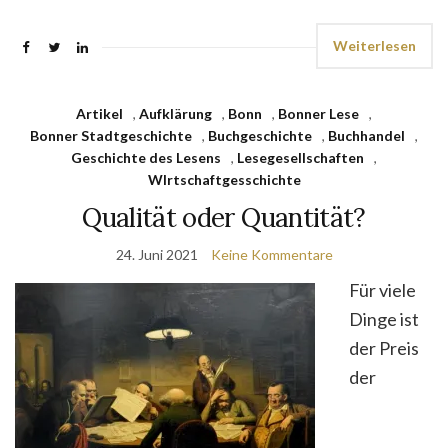
Weiterlesen
Artikel
,
Aufklärung
,
Bonn
,
Bonner Lese
,
Bonner Stadtgeschichte
,
Buchgeschichte
,
Buchhandel
,
Geschichte des Lesens
,
Lesegesellschaften
,
WIrtschaftgesschichte
Qualität oder Quantität?
24. Juni 2021
Keine Kommentare
Für viele
Dinge ist
der Preis
der