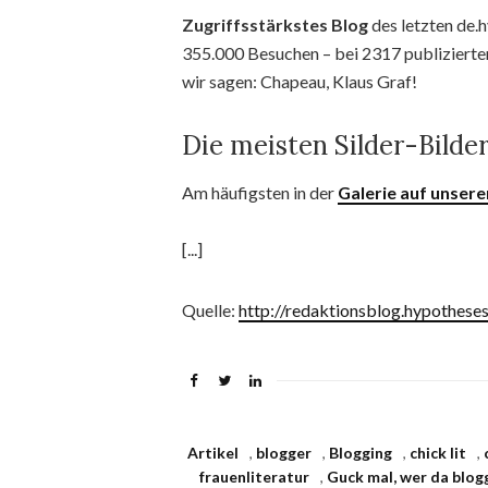
Zugriffsstärkstes Blog
des letzten de.h
355.000 Besuchen – bei 2317 publiziert
wir sagen: Chapeau, Klaus Graf!
Die meisten Silder-Bilde
Am häufigsten in der
Galerie auf unserer
[...]
Quelle:
http://redaktionsblog.hypothese
Artikel
,
blogger
,
Blogging
,
chick lit
,
frauenliteratur
,
Guck mal, wer da blog