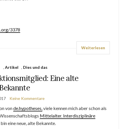
s.org/3378
Weiterlesen
s
,
Artikel
,
Dies und das
tionsmitglied: Eine alte
Bekannte
2017
Keine Kommentare
ion von
de.hypotheses,
viele kennen mich aber schon als
 Wissenschaftsblogs
Mittelalter. Interdisziplinäre
h bin eine neue, alte Bekannte.