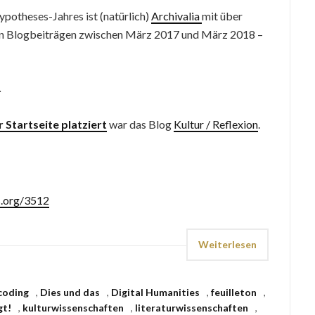
ypotheses-Jahres ist (natürlich)
Archivalia
mit über
en Blogbeiträgen zwischen März 2017 und März 2018 –
r
 Startseite platziert
war das Blog
Kultur / Reflexion
.
s.org/3512
Weiterlesen
coding
,
Dies und das
,
Digital Humanities
,
feuilleton
,
gt!
,
kulturwissenschaften
,
literaturwissenschaften
,