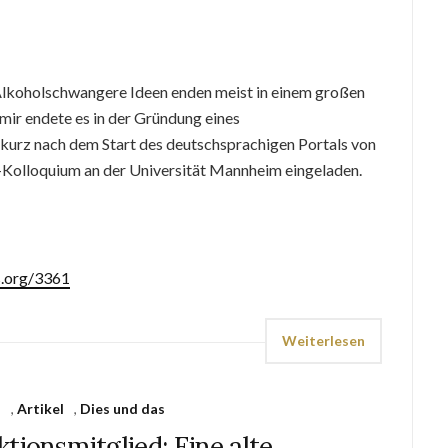
Alkoholschwangere Ideen enden meist in einem großen
ir endete es in der Gründung eines
urz nach dem Start des deutschsprachigen Portals von
r-Kolloquium an der Universität Mannheim eingeladen.
s.org/3361
Weiterlesen
s
,
Artikel
,
Dies und das
tionsmitglied: Eine alte