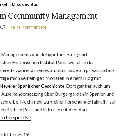
ikel
,
Dies und das
t im Community Management
2017
Keine Kommentare
ty Managements von de.hypotheses.org und
hen Historischen Institut Paris, wo ich in der
ereits während meines Studium habe ich privat und aus
tige mich seit einigen Monaten in einem Blog mit
 Neuerer Spanischer Geschichte
.Dort geht es auch um
hen Auseinandersetzung über Bürgergarden in Spanien und
schreibe. Noch mehr zu meiner Forschung erfahrt ihr auf
nstituts in Paris und in Kürze auf dem dort
 in Perspektive
hichte des 19.