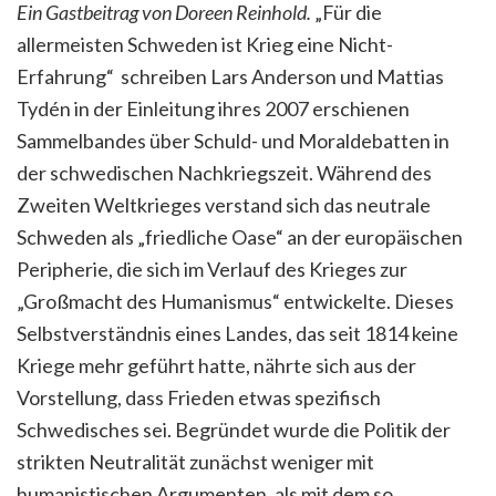
Ein Gastbeitrag von Doreen Reinhold.
„Für die
allermeisten Schweden ist Krieg eine Nicht-
Erfahrung“ schreiben Lars Anderson und Mattias
Tydén in der Einleitung ihres 2007 erschienen
Sammelbandes über Schuld- und Moraldebatten in
der schwedischen Nachkriegszeit. Während des
Zweiten Weltkrieges verstand sich das neutrale
Schweden als „friedliche Oase“ an der europäischen
Peripherie, die sich im Verlauf des Krieges zur
„Großmacht des Humanismus“ entwickelte. Dieses
Selbstverständnis eines Landes, das seit 1814 keine
Kriege mehr geführt hatte, nährte sich aus der
Vorstellung, dass Frieden etwas spezifisch
Schwedisches sei. Begründet wurde die Politik der
strikten Neutralität zunächst weniger mit
humanistischen Argumenten, als mit dem so