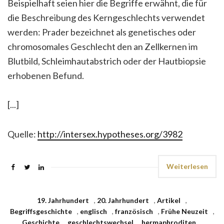
Beispielhaft seien hier die Begriffe erwähnt, die für
die Beschreibung des Kerngeschlechts verwendet
werden: Prader bezeichnet als genetisches oder
chromosomales Geschlecht den an Zellkernen im
Blutbild, Schleimhautabstrich oder der Hautbiopsie
erhobenen Befund.
[...]
Quelle:
http://intersex.hypotheses.org/3982
Weiterlesen
19. Jahrhundert
,
20. Jahrhundert
,
Artikel
,
Begriffsgeschichte
,
englisch
,
französisch
,
Frühe Neuzeit
,
Geschichte
,
geschlechtswechsel
,
hermaphroditen
,