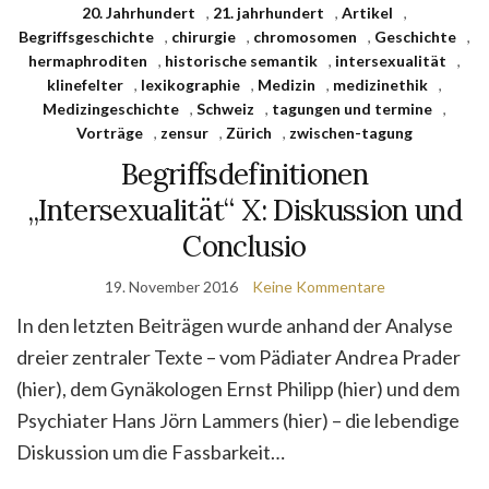
20. Jahrhundert
,
21. jahrhundert
,
Artikel
,
Begriffsgeschichte
,
chirurgie
,
chromosomen
,
Geschichte
,
hermaphroditen
,
historische semantik
,
intersexualität
,
klinefelter
,
lexikographie
,
Medizin
,
medizinethik
,
Medizingeschichte
,
Schweiz
,
tagungen und termine
,
Vorträge
,
zensur
,
Zürich
,
zwischen-tagung
Begriffsdefinitionen
„Intersexualität“ X: Diskussion und
Conclusio
19. November 2016
Keine Kommentare
In den letzten Beiträgen wurde anhand der Analyse
dreier zentraler Texte – vom Pädiater Andrea Prader
(hier), dem Gynäkologen Ernst Philipp (hier) und dem
Psychiater Hans Jörn Lammers (hier) – die lebendige
Diskussion um die Fassbarkeit…