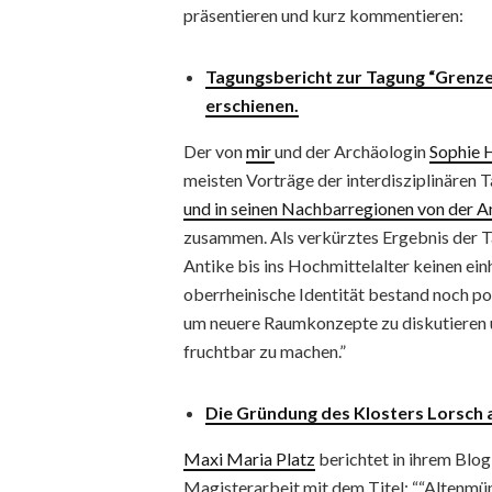
präsentieren und kurz kommentieren:
Tagungsbericht zur Tagung “Grenze
erschienen.
Der von
mir
und der Archäologin
Sophie 
meisten Vorträge der interdisziplinären
und in seinen Nachbarregionen von der An
zusammen. Als verkürztes Ergebnis der Ta
Antike bis ins Hochmittelalter keinen ein
oberrheinische Identität bestand noch post
um neuere Raumkonzepte zu diskutieren u
fruchtbar zu machen.”
Die Gründung des Klosters Lorsch a
Maxi Maria Platz
berichtet in ihrem Blog
Magisterarbeit mit dem Titel: ““Altenmü