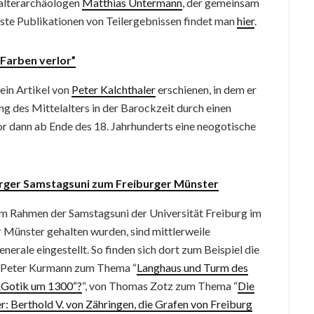
lalterarchäologen
Matthias Untermann
, der gemeinsam
rste Publikationen von Teilergebnissen findet man
hier
.
 Farben verlor”
ein Artikel von
Peter Kalchthaler
erschienen, in dem er
ng des Mittelalters in der Barockzeit durch einen
r dann ab Ende des 18. Jahrhunderts eine neogotische
urger Samstagsuni zum Freiburger Münster
 im Rahmen der Samstagsuni der Universität Freiburg im
Münster gehalten wurden, sind mittlerweile
nerale eingestellt. So finden sich dort zum Beispiel die
r Peter Kurmann zum Thema “
Langhaus und Turm des
 „Gotik um 1300“?
“, von Thomas Zotz zum Thema “
Die
: Berthold V. von Zähringen, die Grafen von Freiburg