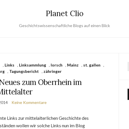
Planet Clio
Geschichtswissenschaftliche Blogs auf einen Blick
r
,
Links
,
Linksammlung
,
lorsch
,
Mainz
,
st. gallen
,
urg
,
Tagungsbericht
,
zähringer
Neues zum Oberrhein im
ittelalter
2014
Keine Kommentare
te Links zur mittelalterlichen Geschichte des
tänden wollen wir solche Links nun im Blog