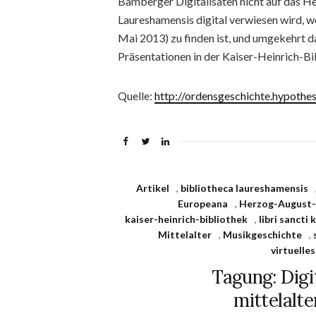
Bamberger Digitalisaten nicht auf das H
Laureshamensis digital verwiesen wird, w
Mai 2013) zu finden ist, und umgekehrt d
Präsentationen in der Kaiser-Heinrich-Bibl
Quelle:
http://ordensgeschichte.hypothe
Artikel
,
bibliotheca laureshamensis
Europeana
,
Herzog-August-
kaiser-heinrich-bibliothek
,
libri sancti k
Mittelalter
,
Musikgeschichte
,
virtuelle
Tagung: Digi
mittelalte