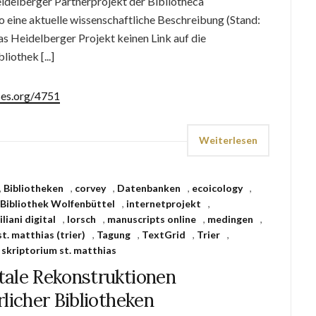
eidelberger Partnerprojekt der Bibliotheca
o eine aktuelle wissenschaftliche Beschreibung (Stand:
as Heidelberger Projekt keinen Link auf die
iothek [...]
ses.org/4751
Weiterlesen
,
Bibliotheken
,
corvey
,
Datenbanken
,
ecoicology
,
Bibliothek Wolfenbüttel
,
internetprojekt
,
iliani digital
,
lorsch
,
manuscripts online
,
medingen
,
st. matthias (trier)
,
Tagung
,
TextGrid
,
Trier
,
s skriptorium st. matthias
tale Rekonstruktionen
rlicher Bibliotheken