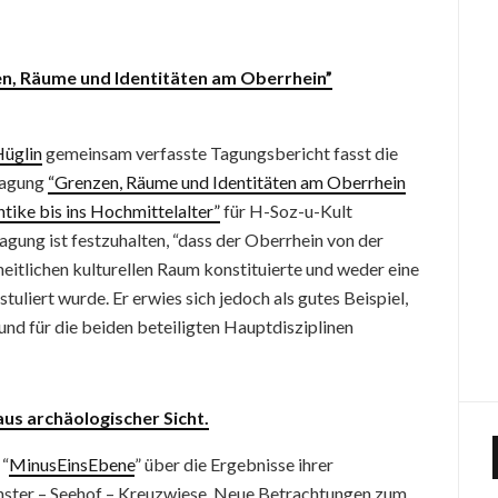
n, Räume und Identitäten am Oberrhein”
Hüglin
gemeinsam verfasste Tagungsbericht fasst die
 Tagung
“Grenzen, Räume und Identitäten am Oberrhein
tike bis ins Hochmittelalter”
für H-Soz-u-Kult
gung ist festzuhalten, “dass der Oberrhein von der
heitlichen kulturellen Raum konstituierte und weder eine
uliert wurde. Er erwies sich jedoch als gutes Beispiel,
nd für die beiden beteiligten Hauptdisziplinen
us archäologischer Sicht.
 “
MinusEinsEbene
” über die Ergebnisse ihrer
nster – Seehof – Kreuzwiese. Neue Betrachtungen zum