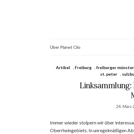
Über Planet Clio
Artikel
,
Freiburg
,
freiburger münste
st. peter
,
sulzb
Linksammlung: 
M
24. März 
Immer wieder stolpern wir über interessan
Oberrheingebiets. In unregelmäßigen Abs