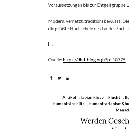
Voraussetzungen bis zur Entgeltgruppe 1
Modern, vernetzt, traditionsbewusst: Di
die größte Hochschule des Landes Sachs
[...]
Quelle:
https://dhd-blog.org/?p=18775
Artikel
,
fabian klose
,
Flucht
,
f
humanitäre hilfe
,
humanitarianism&hu
Mensc
Werden Geschi