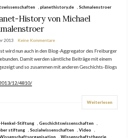
tswissenschaften
,
planethistory.de
,
Schmalenstroer
lanet-History von Michael
malenstroer
er 2013
Keine Kommentare
 ist wird nun auch in den Blog-Aggregator des Freiburger
gebunden. Damit werden sämtliche Beiträge mit einem
ngezeigt und so zusammen mit anderen Geschichts-Blogs
e/2013/12/4810/
Weiterlesen
Henkel-Stiftung
,
Geschichtswissenschaften
,
ber stiftung
,
Sozialwissenschaften
,
Video
,
Wissenschaftsorganisation
,
Wissenschaftstheorie