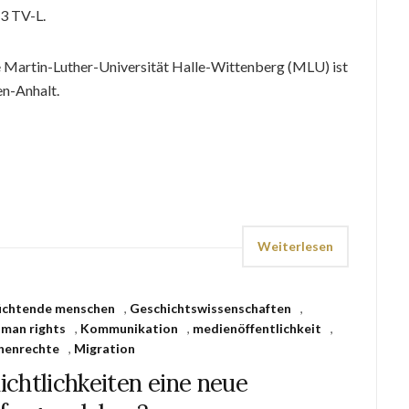
3 TV-L.
e Martin-Luther-Universität Halle-Wittenberg (MLU) ist
en-Anhalt.
Weiterlesen
lüchtende menschen
,
Geschichtswissenschaften
,
man rights
,
Kommunikation
,
medienöffentlichkeit
,
henrechte
,
Migration
chtlichkeiten eine neue