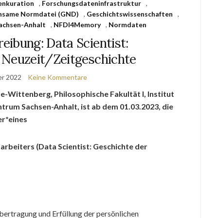
enkuration
,
Forschungsdateninfrastruktur
,
nsame Normdatei (GND)
,
Geschichtswissenschaften
,
achsen-Anhalt
,
NFDI4Memory
,
Normdaten
eibung: Data Scientist:
 Neuzeit/Zeitgeschichte
er 2022
Keine Kommentare
e-Wittenberg, Philosophische Fakultät I, Institut
trum Sachsen-Anhalt, ist ab dem 01.03.2023, die
er*eines
rbeiters (Data Scientist: Geschichte der
bertragung und Erfüllung der persönlichen