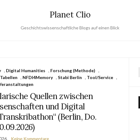
Planet Clio
Geschichtswissenschaftliche Blogs auf einen Blick
y
,
Digital Humanities
,
Forschung (Methode)
,
 Tabellen
,
NFDI4Memory
,
Stabi Berlin
,
Tool/Service
,
Veranstaltungen
larische Quellen zwischen
senschaften und Digital
ranskribathon“ (Berlin, Do.
10.09.2026)
2026
Keine Kommentare