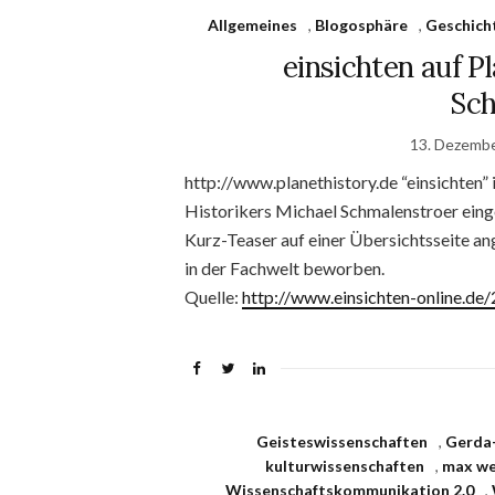
Allgemeines
,
Blogosphäre
,
Geschich
einsichten auf P
Sch
13. Dezemb
http://www.planethistory.de “einsichten”
Historikers Michael Schmalenstroer ein
Kurz-Teaser auf einer Übersichtsseite a
in der Fachwelt beworben.
Quelle:
http://www.einsichten-online.d
Geisteswissenschaften
,
Gerda-
kulturwissenschaften
,
max we
Wissenschaftskommunikation 2.0
,