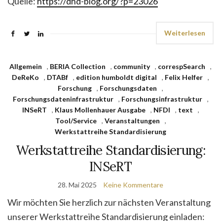
Quelle:
https://dhd-blog.org/?p=23026
Weiterlesen
Allgemein
,
BERIA Collection
,
community
,
correspSearch
,
DeReKo
,
DTABf
,
edition humboldt digital
,
Felix Helfer
,
Forschung
,
Forschungsdaten
,
Forschungsdateninfrastruktur
,
Forschungsinfrastruktur
,
INSeRT
,
Klaus Mollenhauer Ausgabe
,
NFDI
,
text
,
Tool/Service
,
Veranstaltungen
,
Werkstattreihe Standardisierung
Werkstattreihe Standardisierung:
INSeRT
28. Mai 2025
Keine Kommentare
Wir möchten Sie herzlich zur nächsten Veranstaltung
unserer Werkstattreihe Standardisierung einladen: