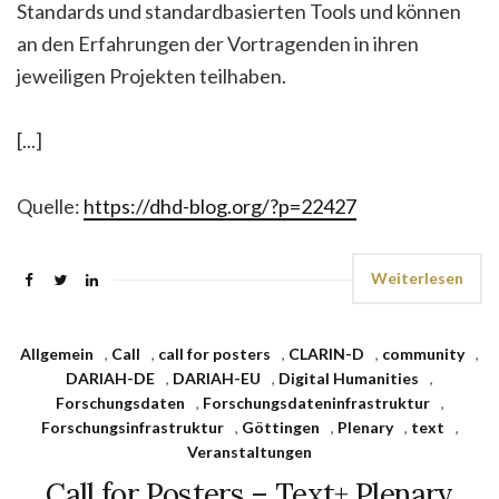
Standards und standardbasierten Tools und können
an den Erfahrungen der Vortragenden in ihren
jeweiligen Projekten teilhaben.
[...]
Quelle:
https://dhd-blog.org/?p=22427
Weiterlesen
Allgemein
,
Call
,
call for posters
,
CLARIN-D
,
community
,
DARIAH-DE
,
DARIAH-EU
,
Digital Humanities
,
Forschungsdaten
,
Forschungsdateninfrastruktur
,
Forschungsinfrastruktur
,
Göttingen
,
Plenary
,
text
,
Veranstaltungen
Call for Posters – Text+ Plenary