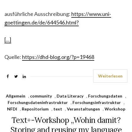
ausführliche Ausschreibung:
https://www.uni-
goettingen.de/de/644546.html?
[...]
Quelle:
https://dhd-blog.org/?p=19468
Weiterlesen
Allgemein
,
community
,
Data Literacy
,
Forschungsdaten
,
Forschungsdateninfrastruktur
,
Forschungsinfrastruktur
,
NFDI
,
Repositorium
,
text
,
Veranstaltungen
,
Workshop
Text+-Workshop „Wohin damit?
Storing and reusing my language