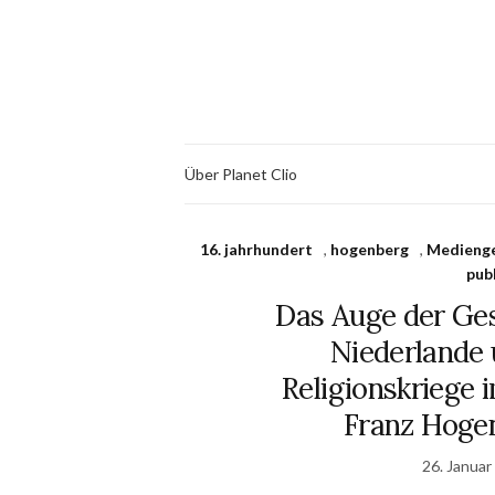
Über Planet Clio
16. jahrhundert
,
hogenberg
,
Medienge
publ
Das Auge der Ges
Niederlande 
Religionskriege i
Franz Hogen
26. Januar