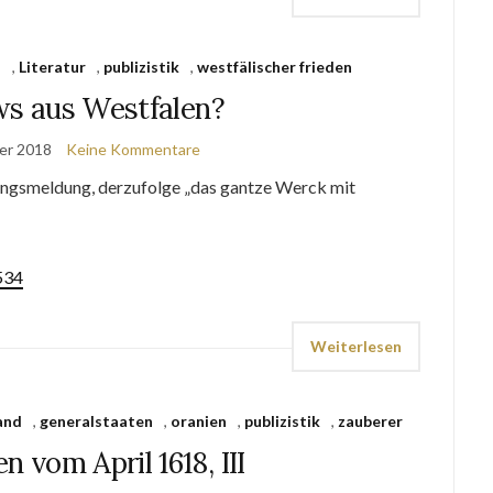
d
,
Literatur
,
publizistik
,
westfälischer frieden
s aus Westfalen?
er 2018
Keine Kommentare
ngsmeldung, derzufolge „das gantze Werck mit
534
Weiterlesen
and
,
generalstaaten
,
oranien
,
publizistik
,
zauberer
n vom April 1618, III