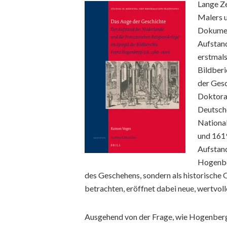
Lange Ze
Malers u
Dokumen
Aufstand
erstmals
Bildber
der Gesc
Doktorar
Deutsch
Nationa
und 1619
Aufstand
Hogenber
des Geschehens, sondern als historische Q
betrachten, eröffnet dabei neue, wertvo
Ausgehend von der Frage, wie Hogenberg 