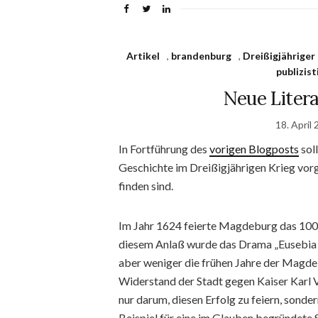
Artikel
,
brandenburg
,
Dreißigjähriger
publizist
Neue Litera
18. April
In Fortführung des
vorigen Blogposts
sol
Geschichte im Dreißigjährigen Krieg vorg
finden sind.
Im Jahr 1624 feierte Magdeburg das 100j
diesem Anlaß wurde das Drama „Eusebia 
aber weniger die frühen Jahre der Magde
Widerstand der Stadt gegen Kaiser Karl 
nur darum, diesen Erfolg zu feiern, sonde
Beispiel für eine im Glauben begründete 