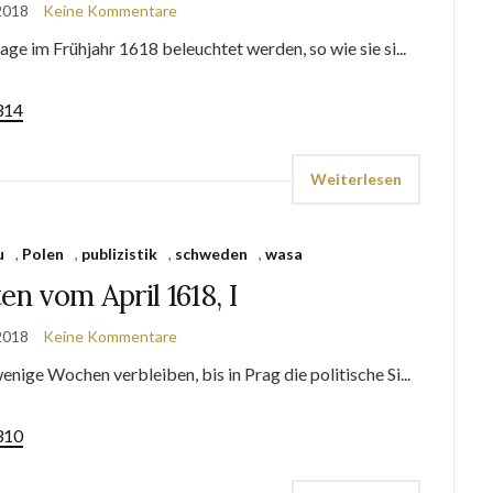
 2018
Keine Kommentare
age im Frühjahr 1618 beleuchtet werden, so wie sie si...
314
Weiterlesen
u
,
Polen
,
publizistik
,
schweden
,
wasa
n vom April 1618, I
 2018
Keine Kommentare
nige Wochen verbleiben, bis in Prag die politische Si...
310