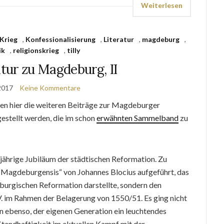
Weiterlesen
 Krieg
,
Konfessionalisierung
,
Literatur
,
magdeburg
,
ik
,
religionskrieg
,
tilly
tur zu Magdeburg, II
 2017
Keine Kommentare
len hier die weiteren Beiträge zur Magdeburger
estellt werden, die im schon
erwähnten Sammelband
zu
ährige Jubiläum der städtischen Reformation. Zu
Magdeburgensis“ von Johannes Blocius aufgeführt, das
burgischen Reformation darstellte, sondern den
V. im Rahmen der Belagerung von 1550/51. Es ging nicht
rn ebenso, der eigenen Generation ein leuchtendes
Standhaftigkeit im aktuellen Kampf mit der