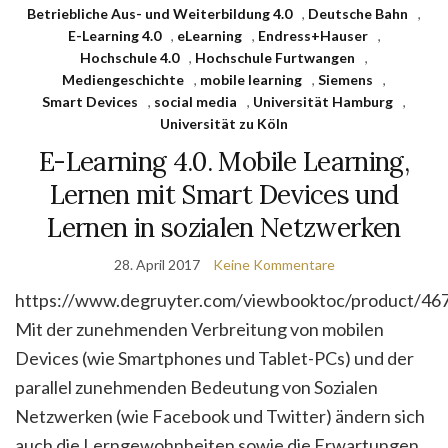
Betriebliche Aus- und Weiterbildung 4.0
,
Deutsche Bahn
,
E-Learning 4.0
,
eLearning
,
Endress+Hauser
,
Hochschule 4.0
,
Hochschule Furtwangen
,
Mediengeschichte
,
mobile learning
,
Siemens
,
Smart Devices
,
social media
,
Universität Hamburg
,
Universität zu Köln
E-Learning 4.0. Mobile Learning,
Lernen mit Smart Devices und
Lernen in sozialen Netzwerken
28. April 2017
Keine Kommentare
https://www.degruyter.com/viewbooktoc/product/46
Mit der zunehmenden Verbreitung von mobilen
Devices (wie Smartphones und Tablet-PCs) und der
parallel zunehmenden Bedeutung von Sozialen
Netzwerken (wie Facebook und Twitter) ändern sich
auch die Lerngewohnheiten sowie die Erwartungen