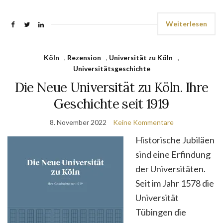
Weiterlesen
Köln
,
Rezension
,
Universität zu Köln
,
Universitätsgeschichte
Die Neue Universität zu Köln. Ihre
Geschichte seit 1919
8. November 2022
Keine Kommentare
Historische Jubil
ä
en
sind
eine Erfindung
der Universit
ä
ten.
Seit im Jahr 1578 die
Universit
ä
t
T
ü
bingen die