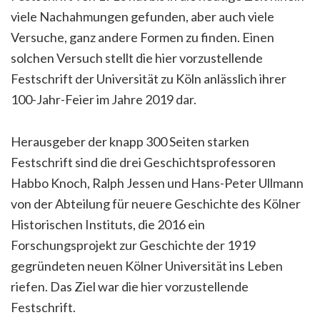
viele Nachahmungen gefunden, aber auch viele
Versuche, ganz andere Formen zu finden. Einen
solchen Versuch stellt die hier vorzustellende
Festschrift der Universit
ä
t zu K
ö
ln anl
ä
sslich ihrer
100-Jahr-Feier im Jahre 2019 dar.
Herausgeber der knapp 300 Seiten starken
Festschrift sind die drei Geschichtsprofessoren
Habbo Knoch, Ralph Jessen und Hans-Peter Ullmann
von der Abteilung f
ü
r neuere Geschichte des K
ö
lner
Historischen Instituts, die 2016 ein
Forschungsprojekt zur Geschichte der 1919
gegr
ü
ndeten neuen K
ö
lner Universit
ä
t ins Leben
riefen. Das Ziel war die hier vorzustellende
Festschrift.