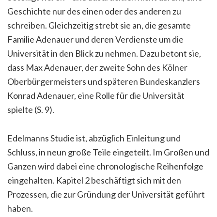
Geschichte nur des einen oder des andere
n
zu
schreiben. Gleichzeitig strebt sie an, die gesamte
Familie Adenauer und
deren
Verdien
s
te um die
Universität
in den Blick zu nehmen
.
Dazu betont
sie
,
dass Max Adenauer,
der zweite
Sohn des Kölner
Oberbürgermeisters und späteren Bundes
kanzlers
Konrad Adenauer, eine Rolle für die Universität
spielte
(S. 9)
.
Edelmanns Studie ist, abzüglich Einleitung und
Schluss, in neun große Teile eingeteilt. Im Großen und
Ganzen wird dabei eine chronologische Reihenfolge
eingehalten. Kapitel 2 beschäftigt sich mit den
Prozessen, die zur Gründung der Universität geführt
haben.