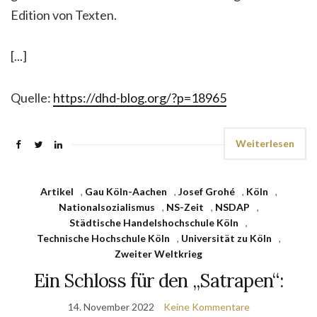
Edition von Texten.
[...]
Quelle:
https://dhd-blog.org/?p=18965
Weiterlesen
Artikel
,
Gau Köln-Aachen
,
Josef Grohé
,
Köln
,
Nationalsozialismus
,
NS-Zeit
,
NSDAP
,
Städtische Handelshochschule Köln
,
Technische Hochschule Köln
,
Universität zu Köln
,
Zweiter Weltkrieg
Ein Schloss für den „Satrapen“:
14. November 2022
Keine Kommentare