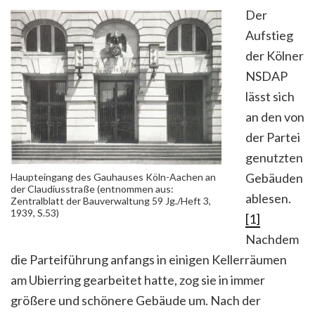
Der
Aufstieg
der Kölner
NSDAP
lässt sich
an den von
der Partei
genutzten
Gebäuden
Haupteingang des Gauhauses Köln-Aachen an
der Claudiusstraße (entnommen aus:
ablesen.
Zentralblatt der Bauverwaltung 59 Jg./Heft 3,
1939, S.53)
[1]
Nachdem
die Parteiführung anfangs in einigen Kellerräumen
am Ubierring gearbeitet hatte, zog sie in immer
größere und schönere Gebäude um. Nach der