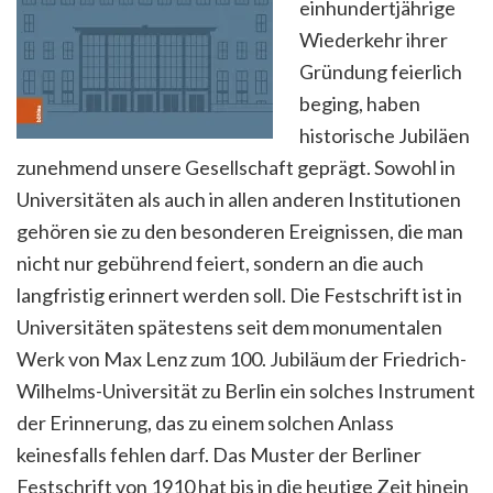
einhundertj
ä
hrige
Wiederkehr ihrer
Gr
ü
ndung feierlich
beging, haben
historische Jubil
ä
en
zunehmend unsere Gesellschaft gepr
ä
gt. Sowohl in
Universit
ä
ten als auch in allen anderen Institutionen
geh
ö
ren sie zu den besonderen Ereignissen, die man
nicht nur geb
ü
hrend feiert, sondern an die auch
langfristig erinnert werden soll. Die Festschrift ist in
Universit
ä
ten sp
ä
testens seit dem monumentalen
Werk von Max Lenz zum 100. Jubil
ä
um der Friedrich-
Wilhelms-Universit
ä
t zu Berlin ein solches Instrument
der Erinnerung, das
zu einem solchen Anlass
keinesfalls fehlen darf. Das Muster der Berliner
Festschrift von 1910 hat bis in die heutige Zeit hinein